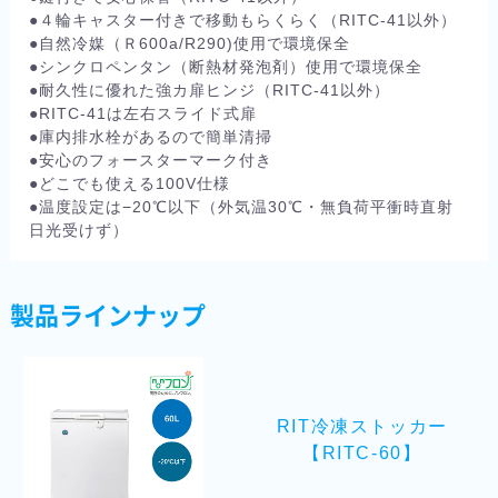
●４輪キャスター付きで移動もらくらく（RITC-41以外）
●自然冷媒（Ｒ600a/R290)使用で環境保全
●シンクロペンタン（断熱材発泡剤）使用で環境保全
●耐久性に優れた強カ扉ヒンジ（RITC-41以外）
●RITC-41は左右スライド式扉
●庫内排水栓があるので簡単清掃
●安心のフォースターマーク付き
●どこでも使える100V仕様
●温度設定は−20℃以下（外気温30℃・無負荷平衝時直射
日光受けず）
製品ラインナップ
RIT冷凍ストッカー
【RITC-60】