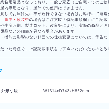
は業務用製品となっており、一般ご家庭（ご自宅）でのご使
は屋内専用となり、屋外での使用はできません。
お渡しでお届け先に車が通行できない場合はお客様にて運送
が
工事中・改装中
の場合はご注文時「特記事項欄」にご記載
様や生産時期、製造ロット、改良等により、実際の商品と画
付属品などの細部が異なる場合があります。
質・機能に影響のない範囲での仕様変更については、予告な
。
ただいた時点で、上記記載事項をご了承いただいたものと致
ク
外形寸法
W1314xD743xH852mm