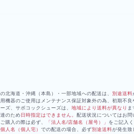
器の北海道・沖縄（本島）・一部地域への配送は、
別途送料
務用機器のご使用はメンテナンス保証対象外の為、初期不良
ューズ、サボコックシューズは、
地域により送料が異なり
ま
配達のため
日時指定はできません。
配送状況についてはお問
をご購入の際は必ず、
「法人名/店舗名（屋号）」
をご記入
が
個人名（個人宅）
での配送の場合、必ず
別途送料
が発生致