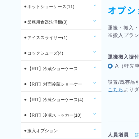
オプシ
⚫︎ホットショーケース(11)
⚫︎業務用食器洗浄機(3)
運搬・搬入
※搬入プラン
⚫︎アイススライサー(1)
⚫︎コックシューズ(4)
運搬搬入据
A（軒先車
⚫︎【RIT】冷蔵ショーケース
設置/既存品
(26)
⚫︎【RIT】対面冷蔵ショーケー
こちら
より
ス(6)
⚫︎【RIT】冷凍ショーケース(4)
⚫︎【RIT】冷凍ストッカー(10)
⚫︎搬入オプション
人員増員