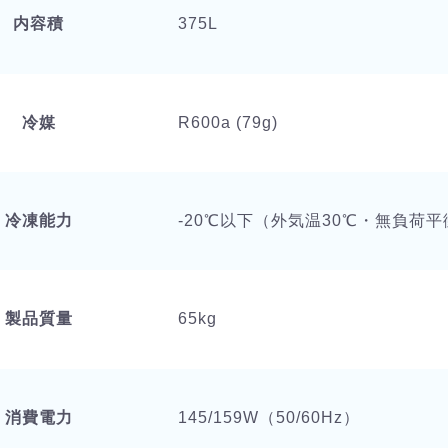
内容積
375L
冷媒
R600a (79g)
冷凍能力
-20℃以下（外気温30℃・無負荷
製品質量
65kg
消費電力
145/159W（50/60Hz）