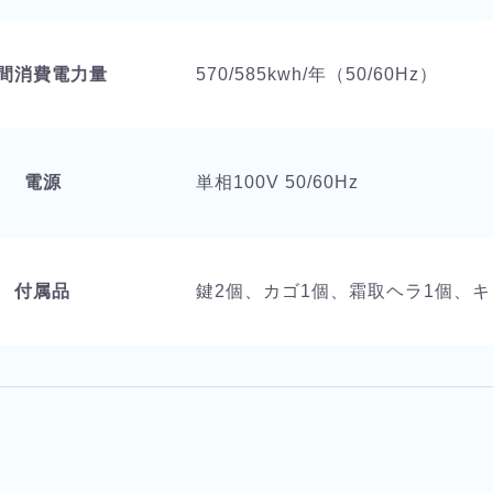
間消費電力量
570/585kwh/年（50/60Hz）
電源
単相100V 50/60Hz
付属品
鍵2個、カゴ1個、霜取ヘラ1個、