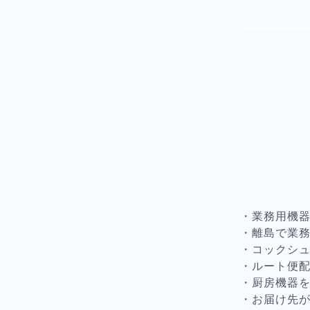
・業務用機
・離島で業
・コックシ
・ルート便
・厨房機器
・お届け先