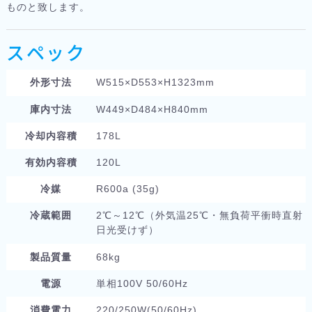
ものと致します。
スペック
外形寸法
W515×D553×H1323mm
庫内寸法
W449×D484×H840mm
冷却内容積
178L
有効内容積
120L
冷媒
R600a (35g)
冷蔵範囲
2℃～12℃（外気温25℃・無負荷平衝時直射
日光受けず）
製品質量
68kg
電源
単相100V 50/60Hz
消費電力
220/250W(50/60Hz)