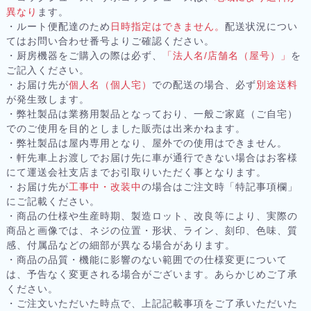
異なり
ます。
・ルート便配達のため
日時指定はできません。
配送状況につい
てはお問い合わせ番号よりご確認ください。
・厨房機器をご購入の際は必ず、
「法人名/店舗名（屋号）」
を
ご記入ください。
・お届け先が
個人名（個人宅）
での配送の場合、必ず
別途送料
が発生致します。
・弊社製品は業務用製品となっており、一般ご家庭（ご自宅）
でのご使用を目的としました販売は出来かねます。
・弊社製品は屋内専用となり、屋外での使用はできません。
・軒先車上お渡しでお届け先に車が通行できない場合はお客様
にて運送会社支店までお引取りいただく事となります。
・お届け先が
工事中・改装中
の場合はご注文時「特記事項欄」
にご記載ください。
・商品の仕様や生産時期、製造ロット、改良等により、実際の
商品と画像では、ネジの位置・形状、ライン、刻印、色味、質
感、付属品などの細部が異なる場合があります。
・商品の品質・機能に影響のない範囲での仕様変更について
は、予告なく変更される場合がございます。あらかじめご了承
ください。
・ご注文いただいた時点で、上記記載事項をご了承いただいた