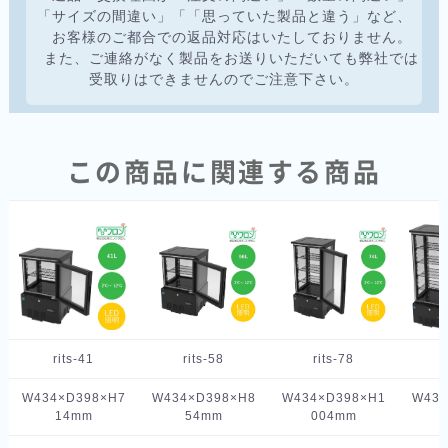
「サイズの間違い」「「思っていた製品と違う」など、
お客様のご都合での返品対応はいたしておりません。
また、ご連絡がなく製品をお送りいただいても弊社では
受取りはできませんのでご注意下さい。
この商品に関連する商品
rits-41
rits-58
rits-78
W434×D398×H7
W434×D398×H8
W434×D398×H1
W434
14mm
54mm
004mm