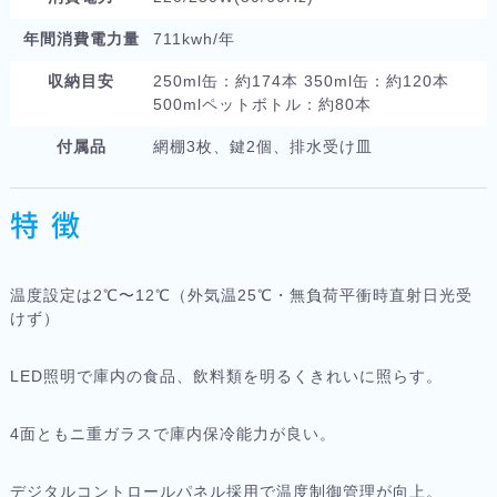
年間消費電力量
711kwh/年
収納目安
250ml缶：約174本 350ml缶：約120本
500mlペットボトル：約80本
付属品
網棚3枚、鍵2個、排水受け皿
特 徴
温度設定は2℃〜12℃（外気温25℃・無負荷平衝時直射日光受
けず）
LED照明で庫内の食品、飲料類を明るくきれいに照らす。
4面ともニ重ガラスで庫内保冷能力が良い。
デジタルコントロールパネル採用で温度制御管理が向上。