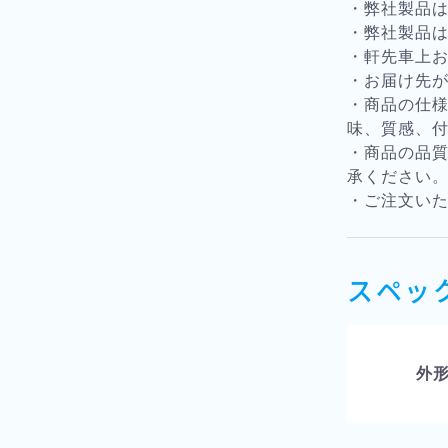
・弊社製品
・弊社製品
・軒先車上
・お届け先
・商品の仕
味、質感、
・商品の品
承ください
・ご注文い
スペッ
外形