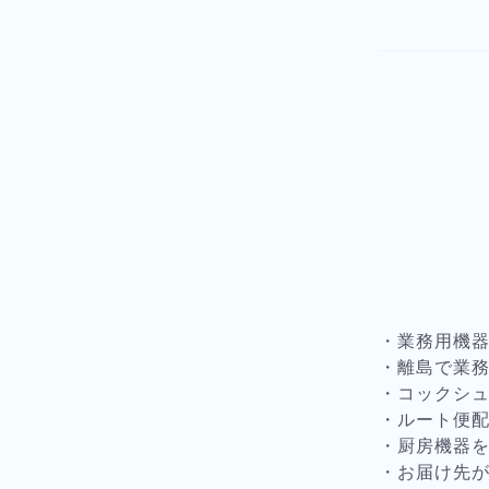
・業務用機
・離島で業
・コックシ
・ルート便
・厨房機器
・お届け先