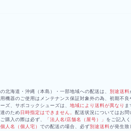
器の北海道・沖縄（本島）・一部地域への配送は、
別途送料
務用機器のご使用はメンテナンス保証対象外の為、初期不良
ューズ、サボコックシューズは、
地域により送料が異なり
ま
配達のため
日時指定はできません。
配送状況についてはお問
をご購入の際は必ず、
「法人名/店舗名（屋号）」
をご記入
が
個人名（個人宅）
での配送の場合、必ず
別途送料
が発生致