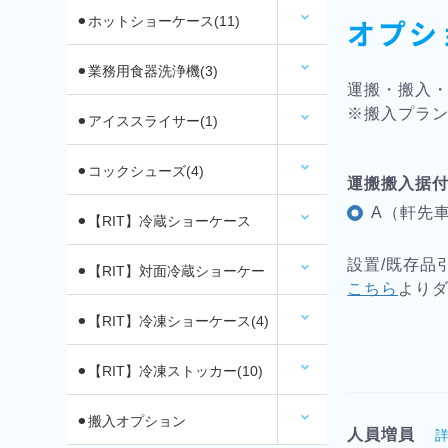
オプシ
⚫︎ホットショーケース(11)
⚫︎業務用食器洗浄機(3)
運搬・搬入
※搬入プラン
⚫︎アイススライサー(1)
⚫︎コックシューズ(4)
運搬搬入据
A（軒先車
⚫︎【RIT】冷蔵ショーケース
設置/既存品
(26)
⚫︎【RIT】対面冷蔵ショーケー
こちら
より
ス(6)
⚫︎【RIT】冷凍ショーケース(4)
⚫︎【RIT】冷凍ストッカー(10)
⚫︎搬入オプション
人員増員