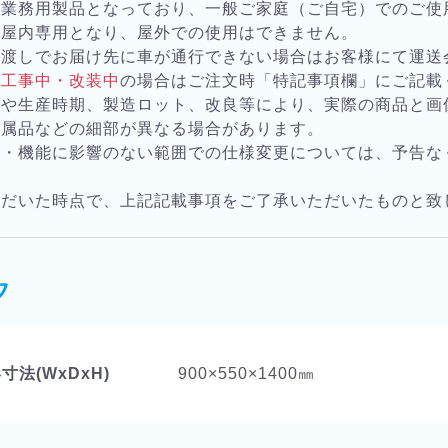
は業務用製品となっており、一般ご家庭（ご自宅）でのご使
は屋内専用となり、屋外での使用はできません。
お渡しでお届け先に車が通行できない場合はお客様にて運送
が
工事中・改装中
の場合はご注文時「特記事項欄」にご記載
様や生産時期、製造ロット、改良等により、実際の商品と画
付属品などの細部が異なる場合があります。
質・機能に影響のない範囲での仕様変更については、予告な
。
ただいた時点で、上記記載事項をご了承いただいたものと致
ク
寸法(WxDxH)
900×550×1400㎜