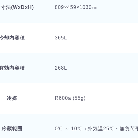
寸法(WxDxH)
809×459×1030㎜
冷却内容積
365L
有効内容積
268L
冷媒
R600a (55g)
冷蔵範囲
0℃ ～ 10℃（外気温25℃・無負