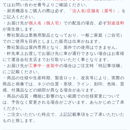
てはお問い合わせ番号よりご確認ください。
・厨房機器をご購入の際は必ず、
「法人名/店舗名（屋号）」
を
ご記入ください。
・お届け先が
個人名（個人宅）
での配送の場合、必ず
別途送料
が発生致します。
・弊社製品は業務用製品となっており、一般ご家庭（ご自宅）
でのご使用を目的としました販売は出来かねます。
・弊社製品は屋内専用となり、屋外での使用はできません。
・軒先車上お渡しでお届け先に車が通行できない場合はお客様
にて運送会社支店までお引取りいただく事となります。
・お届け先が
工事中・改装中
の場合はご注文時「特記事項欄」
にご記載ください。
・商品の仕様や生産時期、製造ロット、改良等により、実際の
商品と画像では、ネジの位置・形状、ライン、刻印、色味、質
感、付属品などの細部が異なる場合があります。
・商品の品質・機能に影響のない範囲での仕様変更について
は、予告なく変更される場合がございます。あらかじめご了承
ください。
・ご注文いただいた時点で、上記記載事項をご了承いただいた
ものと致します。